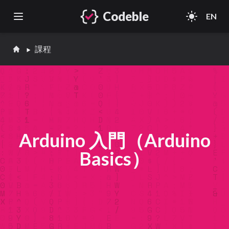
Codeble
light_mode
EN
Open main menu
課程
Arduino 入門（Arduino
Basics）