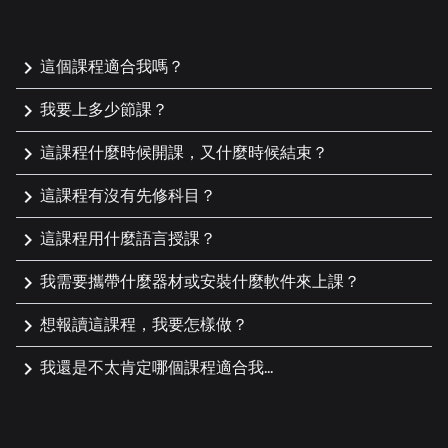
keyboard_arrow_down
這個課程適合我嗎？
這課程非常適合對編程或電子零經驗的新手。不論你是
keyboard_arrow_down
我要上多少節課？
這課程共有8小時的課堂時間。你將會有4 節課堂；每
keyboard_arrow_down
這課程什麼時候開課，又什麼時候結束？
keyboard_arrow_down
這課程有沒有先修科目？
沒有。這是個入門課程，歡迎不同背景或年紀的人士參
keyboard_arrow_down
這課程用什麼語言授課？
keyboard_arrow_down
我需要攜帶什麼器材或安裝什麼軟件來上課？
在課程期間，我們會因應你所選的課題，借用一塊
keyboard_arrow_down
想報讀這課程，我要怎樣做？
Arduino 電路板及一些零件給你。你只需要準備自己的
keyboard_arrow_down
我還是不太肯定哪個課程適合我...
請你填寫「聯絡我們」表格跟我們聯絡。在表格中，告
訴我們有關你的更多背景和學習意向，我們將會給你專