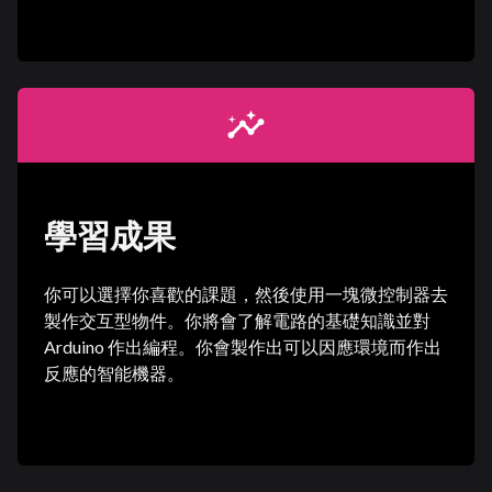
insights
學習成果
你可以選擇你喜歡的課題，然後使用一塊微控制器去
製作交互型物件。你將會了解電路的基礎知識並對
Arduino 作出編程。你會製作出可以因應環境而作出
反應的智能機器。