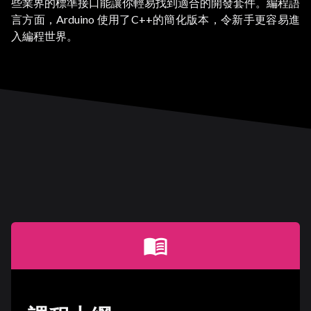
些業界的標準接口能讓你輕易找到適合的開發套件。編程語
言方面，Arduino 使用了C++的簡化版本，令新手更容易進
入編程世界。
menu_book