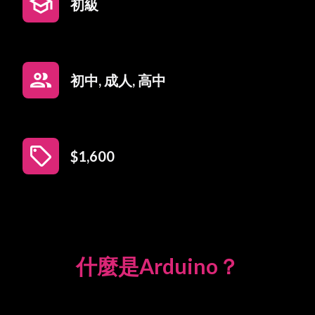
school
初級
people
初中, 成人, 高中
sell
$1,600
什麼是Arduino？